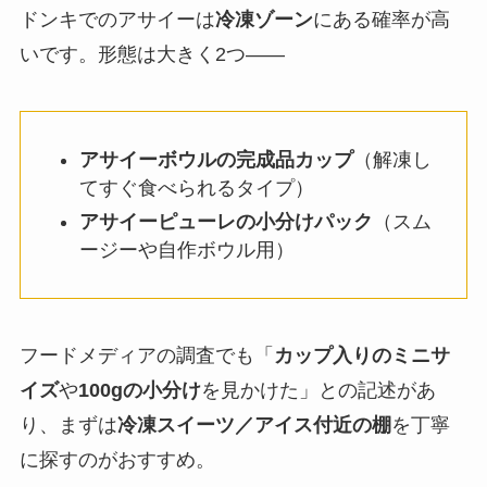
ドンキでのアサイーは
冷凍ゾーン
にある確率が高
いです。形態は大きく2つ——
アサイーボウルの完成品カップ
（解凍し
てすぐ食べられるタイプ）
アサイーピューレの小分けパック
（スム
ージーや自作ボウル用）
フードメディアの調査でも「
カップ入りのミニサ
イズ
や
100gの小分け
を見かけた」との記述があ
り、まずは
冷凍スイーツ／アイス付近の棚
を丁寧
に探すのがおすすめ。