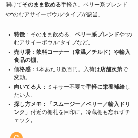
開けて
そのまま飲める
手軽さ。ベリー系ブレンド
や“のむアサイーボウル”タイプが該当。
特徴
：そのまま飲める。
ベリー系ブレンド
や“の
むアサイーボウル”タイプなど。
売り場
：
飲料コーナー（常温／チルド）や輸入
食品の棚
。
価格感
：1本あたり数百円。入荷は
店舗次第
で
変動。
向いてる人
：ミキサー不要で
手軽に栄養補給
し
たい人。
探し方メモ
：「
スムージー／ベリー／輸入ドリ
ンク
」付近の棚札を目印に。冷蔵棚も忘れずチ
ェック。