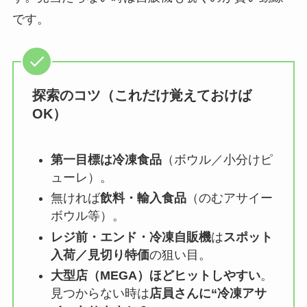
です。
探索のコツ（これだけ覚えておけば
OK）
第一目標は冷凍食品
（ボウル／小分けピ
ューレ）。
無ければ
飲料・輸入食品
（のむアサイー
ボウル等）。
レジ前・エンド・冷凍自販機
は
スポット
入荷／見切り特価
の狙い目。
大型店（MEGA）ほどヒットしやすい
。
見つからない時は
店員さんに“冷凍アサ