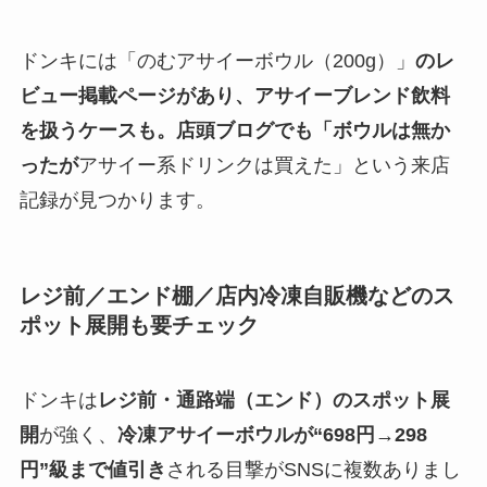
ドンキには「のむアサイーボウル（200g）」
のレ
ビュー掲載ページがあり、アサイーブレンド飲料
を扱うケースも。店頭ブログでも「ボウルは無か
ったが
アサイー系ドリンクは買えた」という来店
記録が見つかります。
レジ前／エンド棚／店内冷凍自販機などのス
ポット展開も要チェック
ドンキは
レジ前・通路端（エンド）のスポット展
開
が強く、
冷凍アサイーボウルが“698円→298
円”級まで値引き
される目撃がSNSに複数ありまし