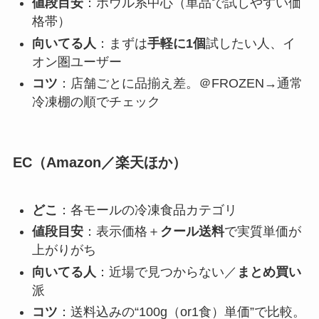
値段目安
：ボウル系中心（単品で試しやすい価
格帯）
向いてる人
：まずは
手軽に1個
試したい人、イ
オン圏ユーザー
コツ
：店舗ごとに品揃え差。＠FROZEN→通常
冷凍棚の順でチェック
EC（Amazon／楽天ほか）
どこ
：各モールの冷凍食品カテゴリ
値段目安
：表示価格＋
クール送料
で実質単価が
上がりがち
向いてる人
：近場で見つからない／
まとめ買い
派
コツ
：送料込みの“100g（or1食）単価”で比較。