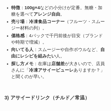
特徴
：
100g×4
などの小分けが定番。無糖・加
糖を選べて
アレンジ自由
。
売り場
：
冷凍食品コーナー
（フルーツ・スムー
ジー材料の列）。
価格感
：4パックで千円前後が目安（ブランド
や時期で増減）。
向いてる人
：スムージーや自作ボウルなど、
自
由にレシピを組みたい
人。
探し方メモ
：在庫は
店舗差
が大きいので、店員
さんに「
冷凍アサイーピューレ
ありますか？」
と聞くのが早い。
3) アサイードリンク（チルド／常温）