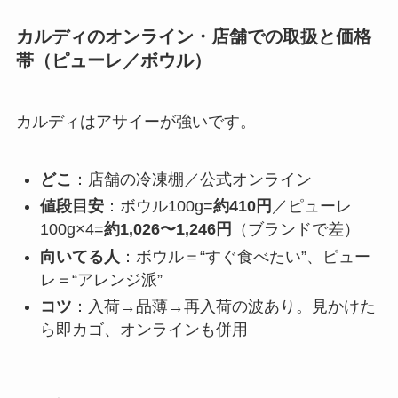
カルディのオンライン・店舗での取扱と価格
帯（ピューレ／ボウル）
カルディはアサイーが強いです。
どこ
：店舗の冷凍棚／公式オンライン
値段目安
：ボウル100g=
約410円
／ピューレ
100g×4=
約1,026〜1,246円
（ブランドで差）
向いてる人
：ボウル＝“すぐ食べたい”、ピュー
レ＝“アレンジ派”
コツ
：入荷→品薄→再入荷の波あり。見かけた
ら即カゴ、オンラインも併用