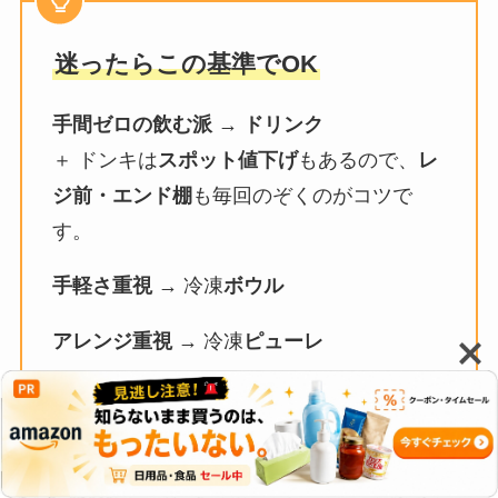
迷ったらこの基準でOK
手間ゼロの飲む派
→
ドリンク
＋ ドンキは
スポット値下げ
もあるので、
レ
ジ前・エンド棚
も毎回のぞくのがコツで
す。
手軽さ重視
→ 冷凍
ボウル
アレンジ重視
→ 冷凍
ピューレ