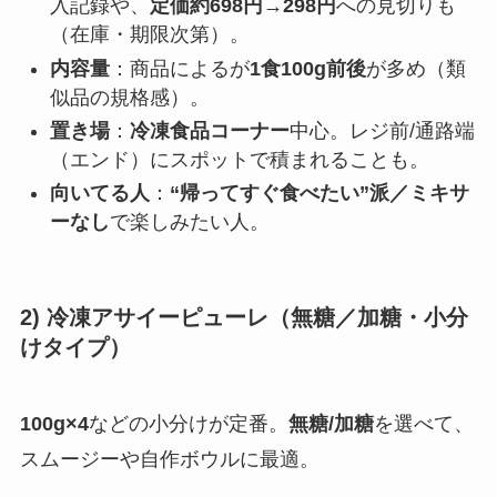
入記録や、
定価約698円→298円
への見切りも
（在庫・期限次第）。
内容量
：商品によるが
1食100g前後
が多め（類
似品の規格感）。
置き場
：
冷凍食品コーナー
中心。レジ前/通路端
（エンド）にスポットで積まれることも。
向いてる人
：
“帰ってすぐ食べたい”派／ミキサ
ーなし
で楽しみたい人。
2) 冷凍アサイーピューレ（無糖／加糖・小分
けタイプ）
100g×4
などの小分けが定番。
無糖/加糖
を選べて、
スムージーや自作ボウルに最適。