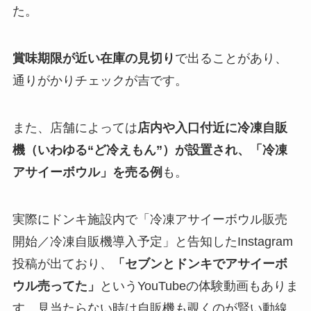
た。
賞味期限が近い在庫の見切り
で出ることがあり、
通りがかりチェックが吉です。
また、店舗によっては
店内や入口付近に冷凍自販
機（いわゆる“ど冷えもん”）
が設置され、
「冷凍
アサイーボウル」を売る例
も。
実際にドンキ施設内で「冷凍アサイーボウル販売
開始／冷凍自販機導入予定」と告知したInstagram
投稿が出ており、
「セブンとドンキでアサイーボ
ウル売ってた」
というYouTubeの体験動画もありま
す。見当たらない時は自販機も覗くのが賢い動線