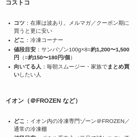
コストコ
コツ
：在庫は波あり。メルマガ／クーポン期に
買うと更に安い
どこ
：冷凍コーナー
値段目安
：サンバゾン100g×8=
約1,200〜1,500
円
（=
約150〜180円/個
）
向いてる人
：毎朝スムージー・家族で
まとめ買
い
したい人
イオン（＠FROZEN など）
どこ
：イオン内の冷凍専門ゾーン＠FROZEN／
通常の冷凍棚