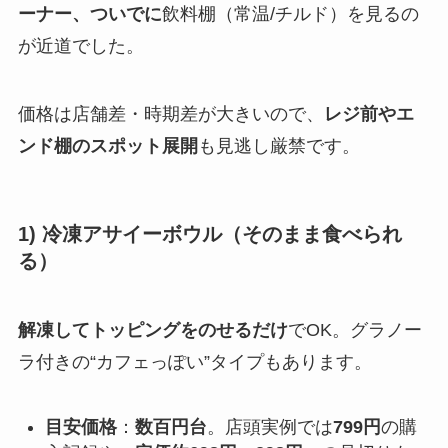
ーナー
、ついでに
飲料棚（常温/チルド）を見るの
が近道でした。
価格は店舗差・時期差が大きいので、
レジ前やエ
ンド棚のスポット展開
も見逃し厳禁です。
1) 冷凍アサイーボウル（そのまま食べられ
る）
解凍してトッピングをのせるだけ
でOK。グラノー
ラ付きの“カフェっぽい”タイプもあります。
目安価格
：
数百円台
。店頭実例では
799円
の購