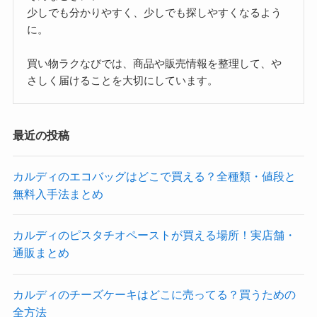
(9)
(35)
(7)
(3)
ヨドバシ
ロフト
ローソン
ワークマン
(4)
(14)
(21)
ヴィレッジヴァンガード
成城石井
業務スーパー
(3)
(14)
(9)
(36)
(7)
無印
空港
西友
駅
駅弁
運営者「しそら」
商品・販売情報を分かりやすく整理する情報サイト
欲しいものがなかなか見つからない。
調べても、情報が多くてよく分からない。
そんなときに、
少しでも分かりやすく、少しでも探しやすくなるよう
に。
買い物ラクなびでは、商品や販売情報を整理して、や
さしく届けることを大切にしています。