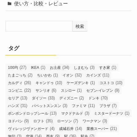
使い方・比較・レビュー
検索
タグ
(27)
(1)
(34)
(3)
(1)
100均
IKEA
お土産
しまむら
すき家
(2)
(1)
(32)
(11)
たまごっち
ちいかわ
イオン
カインズ
(26)
(10)
(1)
(10)
カルディ
キャンドゥ
ケーズデンキ
コストコ
(22)
(6)
(1)
(9)
コンビニ
サンリオ
スシロー
セブン-イレブン
(13)
(33)
(2)
(70)
セリア
ダイソー
ディズニー
ドンキ
(31)
(3)
(11)
(7)
ハンズ
パペットスンスン
ファミマ
プラザ
(13)
(3)
(1)
ボンボンドロップシール
マクドナルド
ミスタードーナツ
(9)
(35)
(7)
(3)
ヨドバシ
ロフト
ローソン
ワークマン
(4)
(14)
(21)
ヴィレッジヴァンガード
成城石井
業務スーパー
(3)
(14)
(9)
(36)
(7)
無印
空港
西友
駅
駅弁