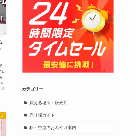
ム
リ
チ
てい
み
キャ
い!
カテゴリー
買える場所・販売店
売り場ガイド
売店
駅・空港のおみやげ案内