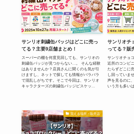
サンリオ刺繍缶バッジはどこに売っ
サンリオチ
てる？主要9店舗まとめ！
ってる？販売
スーパーの棚を何度見回しても、サンリオの
サンリオチョ
刺繍缶バッジが見つからない…。 そんな経験
近所のコンビ
はありませんか？店員さんに聞くのも気が引
たらずどこに
けますし、ネットで探しても情報がバラバラ
し回っていませ
で混乱しがちです。そこで今回は、サンリオ
声を見るのに
キャラクターズの刺繍缶バッジビスケッ...
いう方も多いは
買える場所・販売店