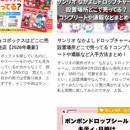
ョコボックスはどこに売
サンリオ なかよしドロップチャー
店【2026年最新】
設置場所どこで売ってる？コンプ
ートや通販など入手方法まとめ！
コボックスを探しているのに、
ニやスーパーをのぞいても見当
サンリオの新作ガチャ「なかよしドロップ
売っているか分からなくて、探
ャーム」が2026年2月16日週から発売され
んか？ SNSでは「買えた」の
ます。SNSでは「可愛すぎる」「ボンドロ
、自分の街では空振り続き…と
たい」と話題沸騰中なんです。 ドロップ
ずです。そこで今回はサン...
ンディみたいなぷっくり透け感がたまらな
私も実際に探してみたのですが、人気...
買える場所・販