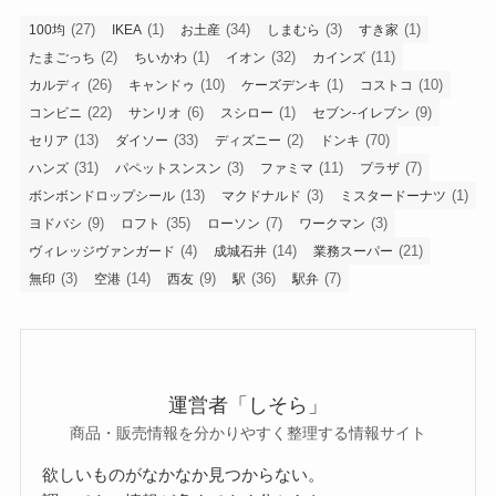
(27)
(1)
(34)
(3)
(1)
100均
IKEA
お土産
しまむら
すき家
(2)
(1)
(32)
(11)
たまごっち
ちいかわ
イオン
カインズ
(26)
(10)
(1)
(10)
カルディ
キャンドゥ
ケーズデンキ
コストコ
(22)
(6)
(1)
(9)
コンビニ
サンリオ
スシロー
セブン-イレブン
(13)
(33)
(2)
(70)
セリア
ダイソー
ディズニー
ドンキ
(31)
(3)
(11)
(7)
ハンズ
パペットスンスン
ファミマ
プラザ
(13)
(3)
(1)
ボンボンドロップシール
マクドナルド
ミスタードーナツ
(9)
(35)
(7)
(3)
ヨドバシ
ロフト
ローソン
ワークマン
(4)
(14)
(21)
ヴィレッジヴァンガード
成城石井
業務スーパー
(3)
(14)
(9)
(36)
(7)
無印
空港
西友
駅
駅弁
運営者「しそら」
商品・販売情報を分かりやすく整理する情報サイト
欲しいものがなかなか見つからない。