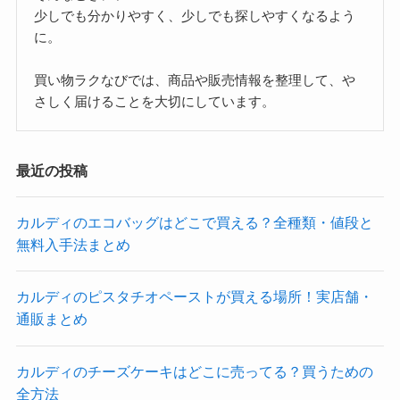
(9)
(35)
(7)
(3)
ヨドバシ
ロフト
ローソン
ワークマン
(4)
(14)
(21)
ヴィレッジヴァンガード
成城石井
業務スーパー
(3)
(14)
(9)
(36)
(7)
無印
空港
西友
駅
駅弁
運営者「しそら」
商品・販売情報を分かりやすく整理する情報サイト
欲しいものがなかなか見つからない。
調べても、情報が多くてよく分からない。
そんなときに、
少しでも分かりやすく、少しでも探しやすくなるよう
に。
買い物ラクなびでは、商品や販売情報を整理して、や
さしく届けることを大切にしています。