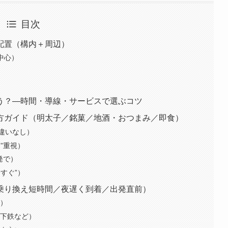
目次
配置（構内＋周辺）
中心）
）
買う？—時間・導線・サービスで選ぶコツ
方ガイド（明太子／銘菓／地酒・おつまみ／即食）
違いなし）
”重視）
発で）
すぐ”）
乗り換え短時間／夜遅く到着／出発直前）
台）
地下鉄など）