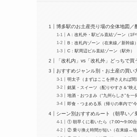
博多駅のお土産売り場の全体地図／
A：改札外・駅ビル直結ゾーン（1F
B：改札内ゾーン（在来線／新幹線
C：駅周辺ビル直結ゾーン（駅外）
「改札内」vs「改札外」どっちで
おすすめジャンル別・お土産の買い
明太子（まずはここを押さえれば間
銘菓・スイーツ（配りやすさ＆“映え
地酒・おつまみ（“九州らしさ”を一
即食・つまめる系（帰りの車内で“今
シーン別おすすめルート（朝早い／
① 朝早くに着いたら（7:00〜9:00
② 乗り換え時間が短い（在来線↔