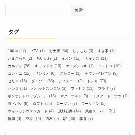
検索
タグ
(27)
(1)
(34)
(3)
(1)
100均
IKEA
お土産
しまむら
すき家
(2)
(1)
(32)
(11)
たまごっち
ちいかわ
イオン
カインズ
(26)
(10)
(1)
(10)
カルディ
キャンドゥ
ケーズデンキ
コストコ
(22)
(6)
(1)
(9)
コンビニ
サンリオ
スシロー
セブン-イレブン
(13)
(33)
(2)
(70)
セリア
ダイソー
ディズニー
ドンキ
(31)
(3)
(11)
(7)
ハンズ
パペットスンスン
ファミマ
プラザ
(13)
(3)
(1)
ボンボンドロップシール
マクドナルド
ミスタードーナツ
(9)
(35)
(7)
(3)
ヨドバシ
ロフト
ローソン
ワークマン
(4)
(14)
(21)
ヴィレッジヴァンガード
成城石井
業務スーパー
(3)
(14)
(9)
(36)
(7)
無印
空港
西友
駅
駅弁