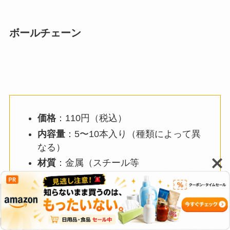
ボールチェーン
価格
：110円（税込）
内容量
：5〜10本入り（種類によって異
なる）
材質
：金属（スチール等
サイズ
：約10〜12cm前後／太さは一般
的な2.4mm程度が主流
色
：シルバー、ゴールド、ブラック、マ
ットカラー、キラキラ系 など