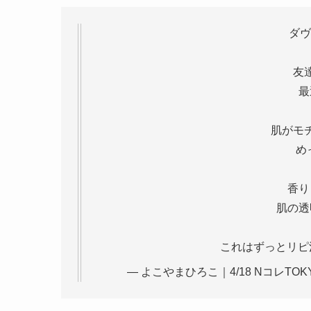
ダヴ
友
最
肌がモ
め
香り
肌の透
これはずっとリピ
— よこやまひろこ｜4/18 NコレTOKYO N