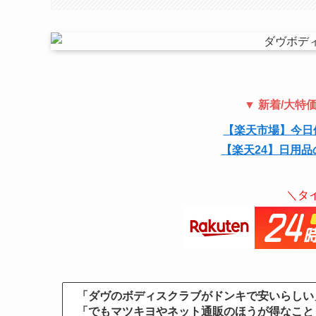
▼ 新着/大
【楽天市場】今日
【楽天24】日用品
＼タ
「ダヴのボディスクラブがドンキで安いらしい
「でもマツキヨやネット通販のほうが得なこと