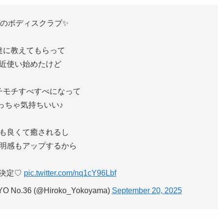
のボディスクラブ✨
達に教えてもらって
近使い始めたけど
チモチすべすべになって
っちゃ気持ちいい♪
も良くて癒されるし
明感もアップするから
決定♡
pic.twitter.com/nq1cY96Lbf
o.36 (@Hiroko_Yokoyama)
September 20, 2025