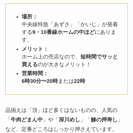
場所：
中央線特急「あずさ」「かいじ」が発着
する
9・10番線ホームの中ほど
にありま
す。
メリット：
ホーム上の売店なので、
短時間でサッと
買える
のが大きなメリット！
営業時間：
6時30分〜20時
または
22時
品揃えは「頂」ほど多くはないものの、人気の
「
牛肉どまん中
」や「
深川めし
」「
鯵の押寿し
」
など、定番どころはしっかり押さえています。