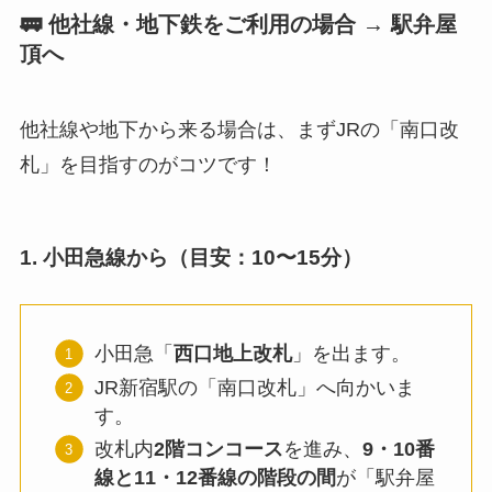
🚃 他社線・地下鉄をご利用の場合 → 駅弁屋
頂へ
他社線や地下から来る場合は、まずJRの「南口改
札」を目指すのがコツです！
1. 小田急線から（目安：10〜15分）
小田急「
西口地上改札
」を出ます。
JR新宿駅の「南口改札」へ向かいま
す。
改札内
2階コンコース
を進み、
9・10番
線と11・12番線の階段の間
が「駅弁屋