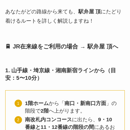
あなたがどの路線から来ても、
駅弁屋 頂
にたどり
着けるルートを詳しく解説しますね！
🚆 JR在来線をご利用の場合 → 駅弁屋 頂へ
1. 山手線・埼京線・湘南新宿ラインから（目
安：5〜10分）
1階ホーム
から「
南口・新南口方面
」の
階段で
2階
へ上がります。
南改札内コンコース
に出たら、
9・10
番線と11・12番線の階段の間
にあるお