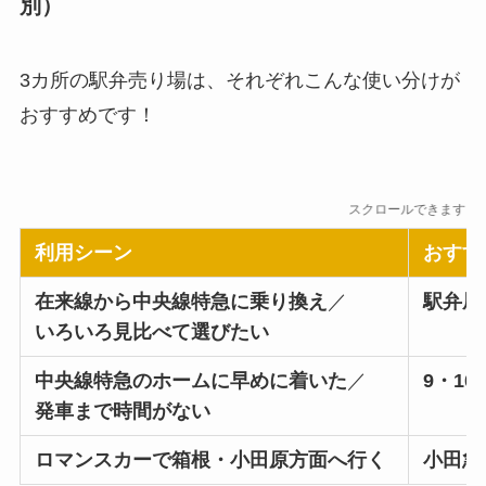
別）
3カ所の駅弁売り場は、それぞれこんな使い分けが
おすすめです！
スクロールできます
利用シーン
おすす
在来線から中央線特急に乗り換え
／
駅弁屋
いろいろ見比べて選びたい
中央線特急のホームに早めに着いた
／
9・1
発車まで時間がない
ロマンスカーで箱根・小田原方面へ行く
小田急