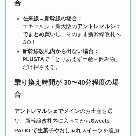
合
在来線→新幹線の場合：
エキマルシェ新大阪の
アントレマルシェ
でまとめ買い
し、そのまま新幹線改札へ
GO！
新幹線改札内から出ない場合：
PLUSTA
で「とりあえず土産＋飲み物」
だけ押さえる。
乗り換え時間が 30〜40分程度の場
合
アントレマルシェでメイン
のお土産を選
び、新幹線改札内に入ってから
Sweets
PATIO で生菓子やおしゃれスイーツ
を追加