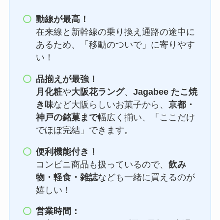
動線が最高！
在来線と新幹線の乗り換え通路の途中に
あるため、「移動のついで」に寄りやす
い！
品揃えが最強！
月化粧
や
大阪花ラング
、
Jagabee たこ焼
き味
など大阪らしいお菓子から、
京都・
神戸の銘菓まで
幅広く揃い、「ここだけ
でほぼ完結」できます。
便利機能付き！
コンビニ商品も扱っているので、
飲み
物・軽食・雑誌
なども一緒に買えるのが
嬉しい！
営業時間：