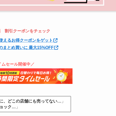
特価 割引クーポンをチェック
使えるお得クーポンをゲット
のまとめ買いに 最大15%OFF
イムセール開催中／
に、どこの店舗にも売ってない…
」
ョック…
」