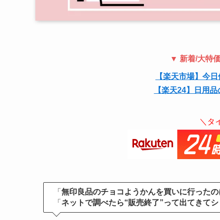
▼ 新着/大
【楽天市場】今日
【楽天24】日用品
＼タ
「
無印良品のチョコようかんを買いに行ったの
「
ネットで調べたら“販売終了”って出てきてシ