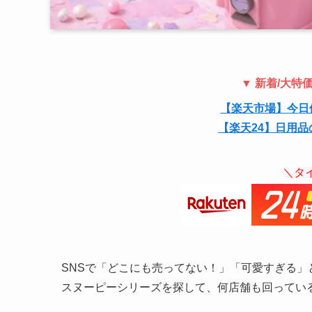
▼ 新着/大
【楽天市場】今日
【楽天24】日用品
＼タ
SNSで「どこにも売ってない！」「可愛すぎる
スヌーピーシリーズを探して、何店舗も回ってい