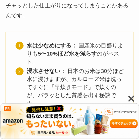
チャッとした仕上がりになってしまうことがある
んです。
水は少なめにする：
国産米の目盛りよ
りも
5〜10%ほど水を減らす
のがベス
ト。
浸水させない：
日本のお米は30分ほど
水に浸けますが、カルローズ米は洗っ
てすぐに「早炊きモード」で炊くの
が、パラッとした質感を出す秘訣で
す。
油や塩を少し足す：
パエリアやピラフ
にするなら、炊くときにオリーブオイ
ルを一垂らしすると、ツヤと香りが格
段に良くなります。