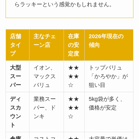
らラッキーという感覚かもしれません。
店舗
主なチェ
在庫
2026年現在の
タイ
ーン店
の安
傾向
プ
定度
大型
イオン、
★★
トップバリュ
スー
マックス
★★
「かろやか」が
パー
バリュ
☆
狙い目
ディ
業務スー
★★
5kg袋が多く、
スカ
パー、ド
★★
価格が安定
ウン
ンキ
☆
ト
倉庫
コストコ
★★
大容量で単価は