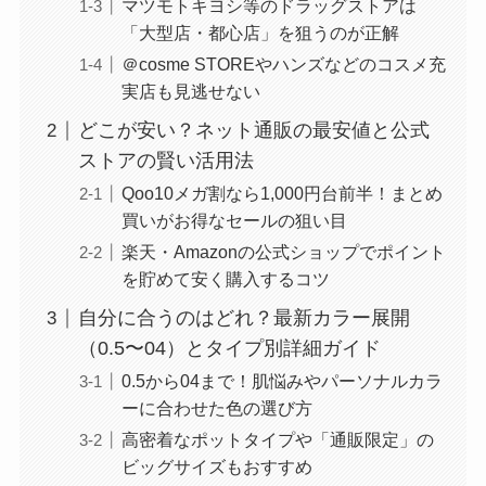
マツモトキヨシ等のドラッグストアは
「大型店・都心店」を狙うのが正解
＠cosme STOREやハンズなどのコスメ充
実店も見逃せない
どこが安い？ネット通販の最安値と公式
ストアの賢い活用法
Qoo10メガ割なら1,000円台前半！まとめ
買いがお得なセールの狙い目
楽天・Amazonの公式ショップでポイント
を貯めて安く購入するコツ
自分に合うのはどれ？最新カラー展開
（0.5〜04）とタイプ別詳細ガイド
0.5から04まで！肌悩みやパーソナルカラ
ーに合わせた色の選び方
高密着なポットタイプや「通販限定」の
ビッグサイズもおすすめ