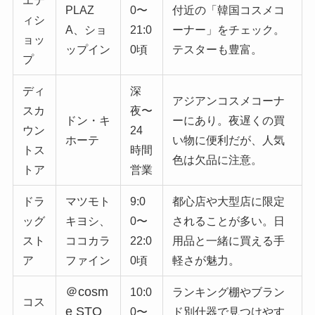
エテ
PLAZ
0〜
付近の「韓国コスメコ
ィシ
A、ショ
21:0
ーナー」をチェック。
ョッ
ップイン
0頃
テスターも豊富。
プ
ディ
深
アジアンコスメコーナ
スカ
夜〜
ドン・キ
ーにあり。夜遅くの買
ウン
24
ホーテ
い物に便利だが、人気
トス
時間
色は欠品に注意。
トア
営業
ドラ
マツモト
9:0
都心店や大型店に限定
ッグ
キヨシ、
0〜
されることが多い。日
スト
ココカラ
22:0
用品と一緒に買える手
ア
ファイン
0頃
軽さが魅力。
＠cosm
10:0
ランキング棚やブラン
コス
e STO
0〜
ド別什器で見つけやす