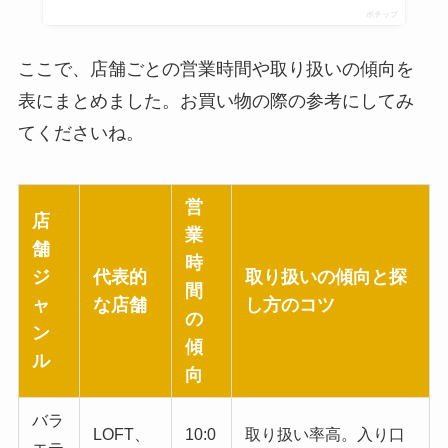
ポチップ
ここで、店舗ごとの営業時間や取り扱いの傾向を
表にまとめました。お買い物の際の参考にしてみ
てくださいね。
営
店
業
舗
時
ジ
代表的
取り扱いの傾向と探
間
ャ
な店舗
し方のコツ
の
ン
傾
ル
向
バラ
LOFT、
10:0
取り扱い率高。入り口