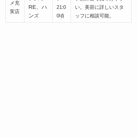
メ充
RE、ハ
21:0
い。美容に詳しいスタ
実店
ン
ズ
0頃
ッフに相談可能。