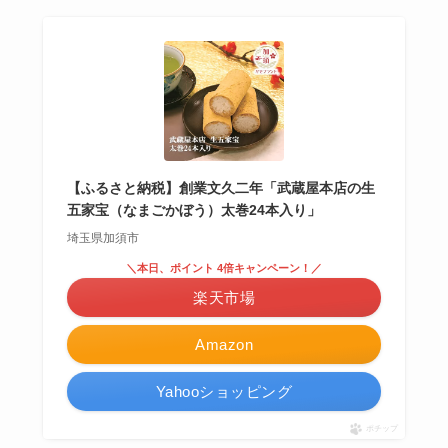
【ふるさと納税】創業文久二年「武蔵屋本店の生
五家宝（なまごかぼう）太巻24本入り」
埼玉県加須市
＼本日、ポイント 4倍キャンペーン！／
楽天市場
Amazon
Yahooショッピング
ポチップ