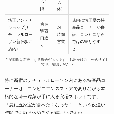
ル2
祝
階
休）
埼玉アンテナ
店内に埼玉県の特
新宿
ショップ(ナ
24
産品コーナーが併
駅西
チュラルロー
時間
設。コンビニなら
口近
ソン新宿駅西
営業
ではの寄りやす
く
店内)
さ。
営業時間は変更になる場合があります、お出かけ前に公式サイト
等でご確認ください
特に新宿のナチュラルローソン内にある特産品コ
ーナーは、コンビニエンスストアでありながら本
格的な埼玉銘菓が手に入る穴場スポットです。
「急に五家宝が食べたくなった！」という夜遅い
時間でも駆け込めるのが嬉しいですね。