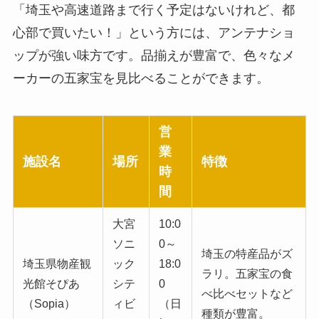
「埼玉や高速道路まで行く予定はないけれど、都
心部で買いたい！」という方には、アンテナショ
ップが強い味方です。品揃えが豊富で、色々なメ
ーカーの五家宝を見比べることができます。
営
業
施設名
場所
特徴
時
間
大宮
10:0
ソニ
0～
埼玉の特産品がズ
埼玉県物産観
ック
18:0
ラリ。五家宝の食
光館そぴあ
シテ
0
べ比べセットなど
（Sopia）
ィビ
（日
種類が豊富。