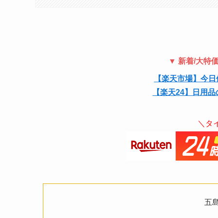
▼ 新着/大
【楽天市場】今日
【楽天24】日用品
＼タ
五