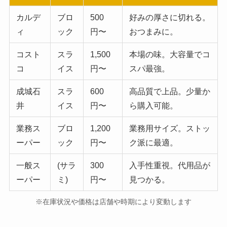
カルデ
ブロ
500
好みの厚さに切れる。
ィ
ック
円〜
おつまみに。
コスト
スラ
1,500
本場の味。大容量でコ
コ
イス
円〜
スパ最強。
成城石
スラ
600
高品質で上品。少量か
井
イス
円〜
ら購入可能。
業務ス
ブロ
1,200
業務用サイズ。ストッ
ーパー
ック
円〜
ク派に最適。
一般ス
(サラ
300
入手性重視。代用品が
ーパー
ミ)
円〜
見つかる。
※在庫状況や価格は店舗や時期により変動します