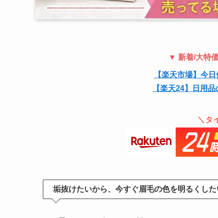
▼ 新着/大
【楽天市場】今日
【楽天24】日用品
＼タ
垢抜けたいから、今すぐ眉毛の色を明るくした