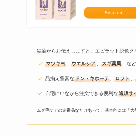
Amazon
結論からお伝えしますと、エピラット脱色ク
マツキヨ
、
ウエルシア
、
スギ薬局
、な
品揃え豊富な
ドン・キホーテ
、
ロフト
、
自宅にいながら注文できる便利な
通販サ
ムダ毛ケアの定番品なだけあって、基本的には「大