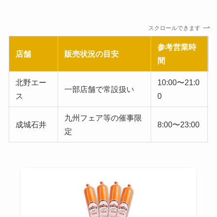
スクロールできます
参考営業時
店舗
販売状況の目安
間
北野エー
10:00〜21:0
一部店舗で常設扱い
ス
0
九州フェア等の催事限
成城石井
8:00〜23:00
定