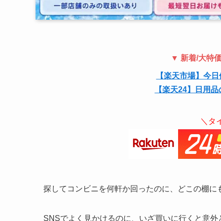
▼ 新着/大
【楽天市場】今日
【楽天24】日用品
＼タ
探してコンビニを何軒か回ったのに、どこの棚に
SNSでよく見かけるのに、いざ買いに行くと意外