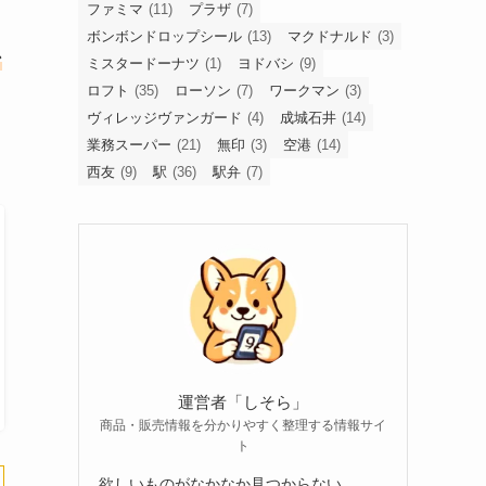
ファミマ
(11)
プラザ
(7)
ボンボンドロップシール
(13)
マクドナルド
(3)
ン
ミスタードーナツ
(1)
ヨドバシ
(9)
ロフト
(35)
ローソン
(7)
ワークマン
(3)
ヴィレッジヴァンガード
(4)
成城石井
(14)
業務スーパー
(21)
無印
(3)
空港
(14)
西友
(9)
駅
(36)
駅弁
(7)
運営者「しそら」
商品・販売情報を分かりやすく整理する情報サイ
ト
欲しいものがなかなか見つからない。