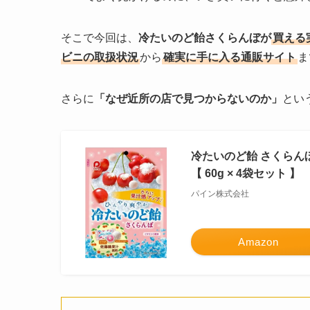
そこで今回は、
冷たいのど飴さくらんぼが
買える
ビニの取扱状況
から
確実に手に入る通販サイト
ま
さらに
「なぜ近所の店で見つからないのか」
とい
冷たいのど飴 さくらん
【 60g × 4袋セット 】
パイン株式会社
Amazon