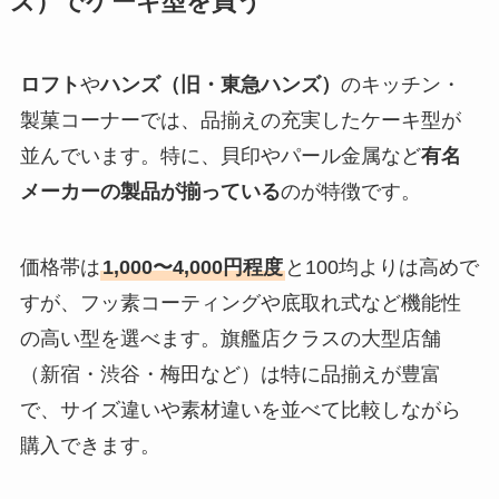
ズ）でケーキ型を買う
ロフト
や
ハンズ（旧・東急ハンズ）
のキッチン・
製菓コーナーでは、品揃えの充実したケーキ型が
並んでいます。特に、貝印やパール金属など
有名
メーカーの製品が揃っている
のが特徴です。
価格帯は
1,000〜4,000円程度
と100均よりは高めで
すが、フッ素コーティングや底取れ式など機能性
の高い型を選べます。旗艦店クラスの大型店舗
（新宿・渋谷・梅田など）は特に品揃えが豊富
で、サイズ違いや素材違いを並べて比較しながら
購入できます。