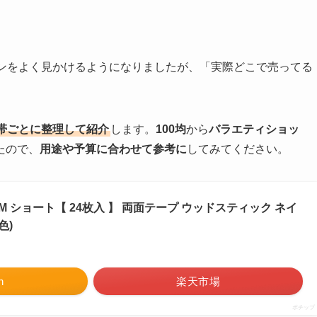
シーンをよく見かけるようになりましたが、「実際どこで売ってる
帯ごとに整理して紹介
します。
100均
から
バラエティショッ
たので、
用途や予算に合わせて参考に
してみてください。
M ショート【 24枚入 】 両面テープ ウッドスティック ネイ
色)
n
楽天市場
ポチップ