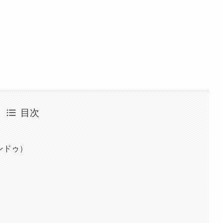
目次
ンドゥ）