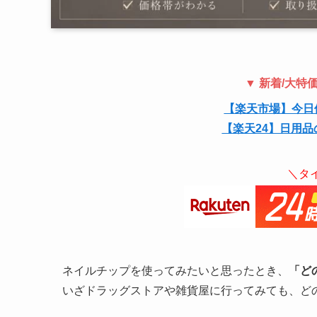
▼ 新着/大
【楽天市場】今日
【楽天24】日用品
＼タ
ネイルチップを使ってみたいと思ったとき、
「ど
いざドラッグストアや雑貨屋に行ってみても、ど