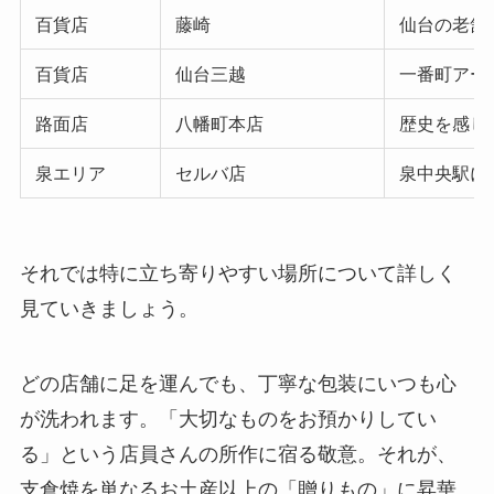
百貨店
藤崎
仙台の老舗
百貨店
仙台三越
一番町アー
路面店
八幡町本店
歴史を感じ
泉エリア
セルバ店
泉中央駅に
それでは特に立ち寄りやすい場所について詳しく
見ていきましょう。
どの店舗に足を運んでも、丁寧な包装にいつも心
が洗われます。「大切なものをお預かりしてい
る」という店員さんの所作に宿る敬意。それが、
支倉焼を単なるお土産以上の「贈りもの」に昇華