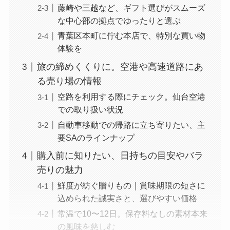
藤崎や三越など、ギフト選びがスムーズ
な中心部の拠点でゆったりと選ぶ
青葉区本町に佇む本店で、特別な買い物
体験を
旅の締めくくりに。空港や高速道路にあ
る売り場の情報
空路を利用する際にチェック。仙台空港
での取り扱い状況
自動車移動での帰路に立ち寄りたい、主
要SAのラインナップ
購入前に知りたい、日持ちの目安やバラ
売りの魅力
鮮度が紡ぐ贈りもの｜賞味期限の短さに
込められた誠実さと、選びやすい価格
常温で10〜12日。保存料なしの素材本来
の風味を慈しむ