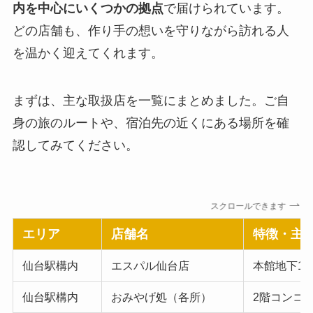
内を中心にいくつかの拠点
で届けられています。
どの店舗も、作り手の想いを守りながら訪れる人
を温かく迎えてくれます。
まずは、主な取扱店を一覧にまとめました。ご自
身の旅のルートや、宿泊先の近くにある場所を確
認してみてください。
スクロールできます
エリア
店舗名
特徴・主
仙台駅構内
エスパル仙台店
本館地下1
仙台駅構内
おみやげ処（各所）
2階コンコ