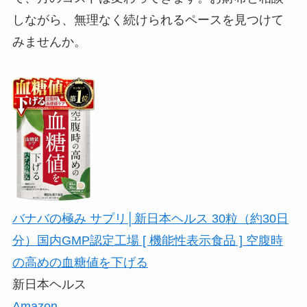
しながら、無理なく続けられるペースを見つけて
みませんか。
バナバの極み サプリ│新日本ヘルス 30粒（約30日
分）国内GMP認定工場 [ 機能性表示食品 ] 空腹時
の高めの血糖値を下げる
新日本ヘルス
Amazon