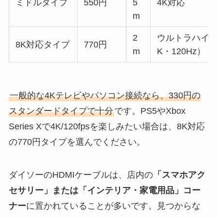
ミドルタイプ
550円
5
4K対応
m
2
ウルトラハイス
8K対応タイプ
770円
m
K・120Hz）
一般的な4Kテレビやパソコン接続なら、330円の
スタンダードタイプで十分
です。PS5やXbox
Series Xで4K/120fpsを楽しみたい場合は、8K対応
の770円タイプを選んでください。
ダイソーのHDMIケーブルは、店内の
「スマホアク
セサリー」または「インテリア・家電用品」コー
ナー
に置かれていることが多いです。見つからな